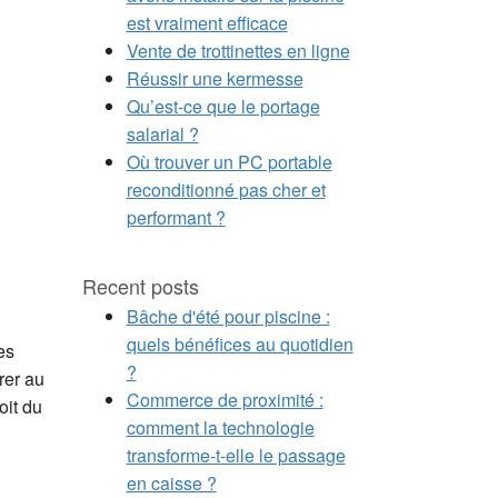
est vraiment efficace
Vente de trottinettes en ligne
Réussir une kermesse
Qu’est-ce que le portage
salarial ?
Où trouver un PC portable
reconditionné pas cher et
performant ?
Recent posts
Bâche d'été pour piscine :
quels bénéfices au quotidien
es
?
rer au
Commerce de proximité :
oit du
comment la technologie
transforme-t-elle le passage
en caisse ?