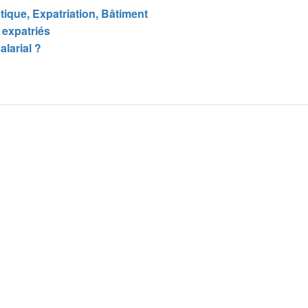
atique, Expatriation, Bâtiment
 expatriés
larial ?