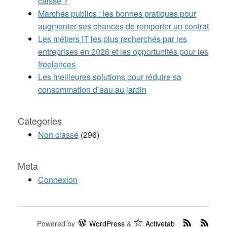
caisse ?
Marchés publics : les bonnes pratiques pour
augmenter ses chances de remporter un contrat
Les métiers IT les plus recherchés par les
entreprises en 2026 et les opportunités pour les
freelances
Les meilleures solutions pour réduire sa
consommation d’eau au jardin
Categories
Non classé
(296)
Meta
Connexion
Powered by
WordPress
&
Activetab