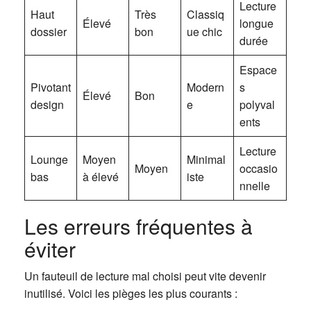
Lecture
Haut
Très
Classiq
Élevé
longue
dossier
bon
ue chic
durée
Espace
Pivotant
Modern
s
Élevé
Bon
design
e
polyval
ents
Lecture
Lounge
Moyen
Minimal
Moyen
occasio
bas
à élevé
iste
nnelle
Les erreurs fréquentes à
éviter
Un fauteuil de lecture mal choisi peut vite devenir
inutilisé. Voici les pièges les plus courants :