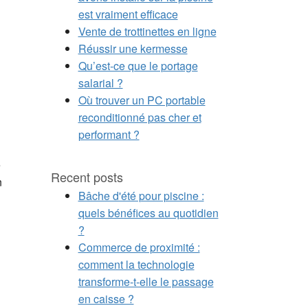
est vraiment efficace
Vente de trottinettes en ligne
Réussir une kermesse
Qu’est-ce que le portage
salarial ?
Où trouver un PC portable
reconditionné pas cher et
performant ?
e
Recent posts
n
Bâche d'été pour piscine :
quels bénéfices au quotidien
?
Commerce de proximité :
comment la technologie
transforme-t-elle le passage
en caisse ?